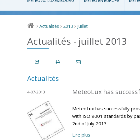
MÉTÉO AU LUXEMBOURG
MÉTÉO EN EUROPE
MÉTÉ
Actualités
2013
Juillet
>
>
>
Actualités - juillet 2013
Actualités
MeteoLux has successfu
4-07-2013
MeteoLux has successfully pro
with ISO 9001 standards by pas
2nd of July 2013.
Lire plus