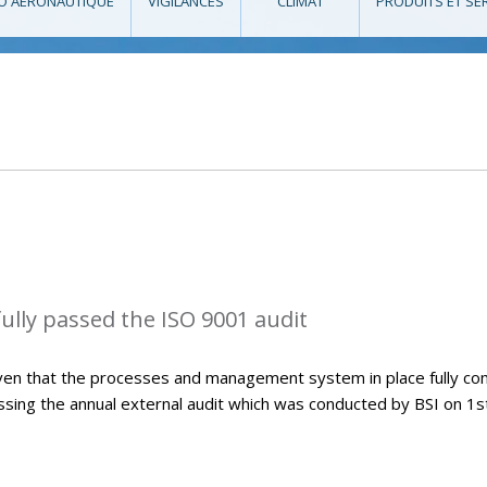
O AÉRONAUTIQUE
VIGILANCES
CLIMAT
PRODUITS ET SE
lly passed the ISO 9001 audit
ven that the processes and management system in place fully co
sing the annual external audit which was conducted by BSI on 1s