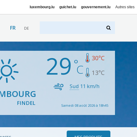
luxembourg.lu
guichet.lu
gouvernement.lu
Autres sites
FR
DE
29
30
°C
13
°C
Sud
11
km/h
EMBOURG
FINDEL
Samedi 08 août 2026 à 18h45
MES PRODUITS