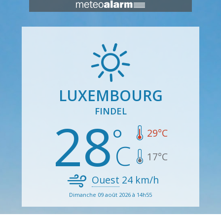
LUXEMBOURG
FINDEL
28
29
°C
17
°C
Ouest
24
km/h
Dimanche 09 août 2026 à 14h55