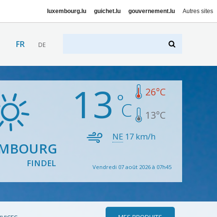
luxembourg.lu
guichet.lu
gouvernement.lu
Autres sites
FR
DE
13
26
°C
13
°C
NE
17
km/h
EMBOURG
FINDEL
Vendredi 07 août 2026 à 07h45
MES PRODUITS