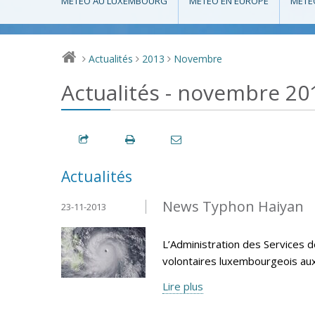
MÉTÉO AU LUXEMBOURG
MÉTÉO EN EUROPE
MÉTÉ
Actualités
2013
Novembre
>
>
>
Actualités - novembre 20
Actualités
News Typhon Haiyan
23-11-2013
L’Administration des Services d
volontaires luxembourgeois aux P
Lire plus