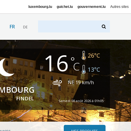
luxembourg.lu
guichet.lu
gouvernement.lu
Autres sites
FR
DE
16
26
°C
13
°C
NE
19
km/h
EMBOURG
FINDEL
Samedi 08 août 2026 à 01h05
MES PRODUITS