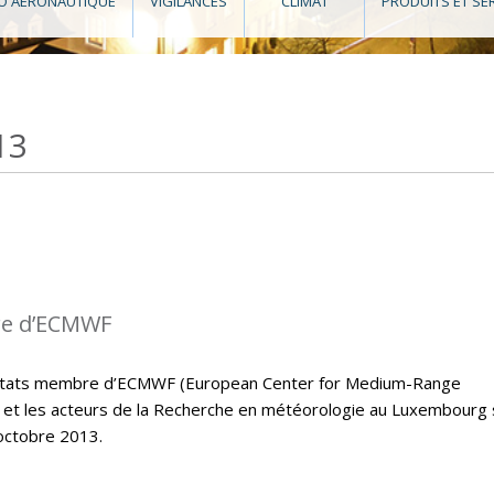
O AÉRONAUTIQUE
VIGILANCES
CLIMAT
PRODUITS ET SE
13
re d’ECMWF
s états membre d’ECMWF (European Center for Medium-Range
et les acteurs de la Recherche en météorologie au Luxembourg
octobre 2013.