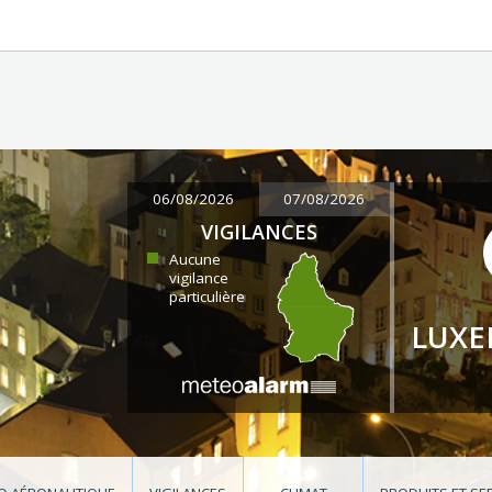
06/08/2026
07/08/2026
VIGILANCES
Aucune
vigilance
particulière
LUX