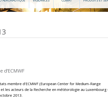
O AÉRONAUTIQUE
VIGILANCES
CLIMAT
PRODUITS ET SE
13
re d’ECMWF
s états membre d’ECMWF (European Center for Medium-Range
et les acteurs de la Recherche en météorologie au Luxembourg
octobre 2013.