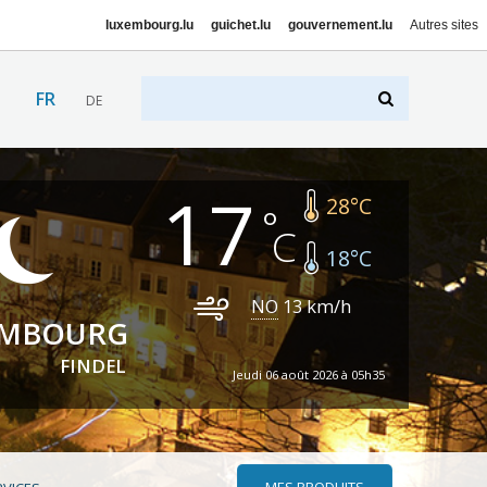
luxembourg.lu
guichet.lu
gouvernement.lu
Autres sites
FR
DE
17
28
°C
18
°C
NO
13
km/h
EMBOURG
FINDEL
Jeudi 06 août 2026 à 05h35
MES PRODUITS