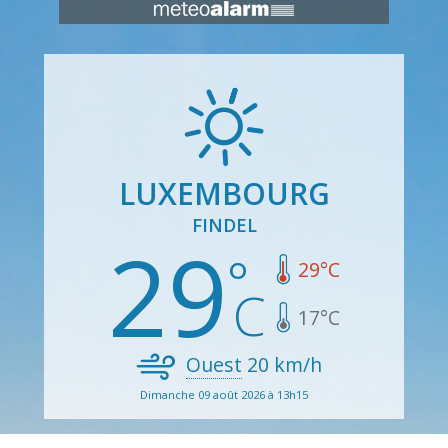
LUXEMBOURG
FINDEL
29
29
°C
17
°C
Ouest
20
km/h
Dimanche 09 août 2026 à 13h15