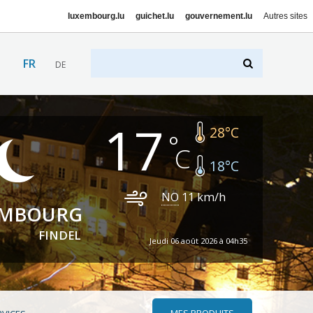
luxembourg.lu
guichet.lu
gouvernement.lu
Autres sites
FR
DE
17
28
°C
18
°C
NO
11
km/h
EMBOURG
FINDEL
Jeudi 06 août 2026 à 04h35
MES PRODUITS