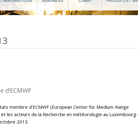
O AÉRONAUTIQUE
VIGILANCES
CLIMAT
PRODUITS ET SE
13
re d’ECMWF
s états membre d’ECMWF (European Center for Medium-Range
et les acteurs de la Recherche en météorologie au Luxembourg
octobre 2013.