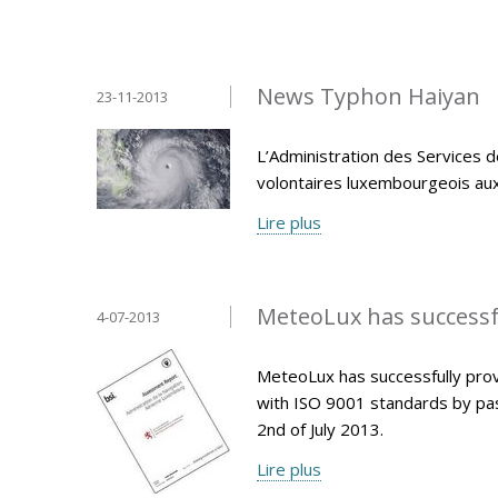
News Typhon Haiyan
23-11-2013
L’Administration des Services d
volontaires luxembourgeois aux P
Lire plus
MeteoLux has successfu
4-07-2013
MeteoLux has successfully pro
with ISO 9001 standards by pas
2nd of July 2013.
Lire plus