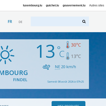
luxembourg.lu
guichet.lu
gouvernement.lu
Autres sites
FR
DE
13
30
°C
13
°C
NE
20
km/h
EMBOURG
FINDEL
Samedi 08 août 2026 à 07h25
MES PRODUITS