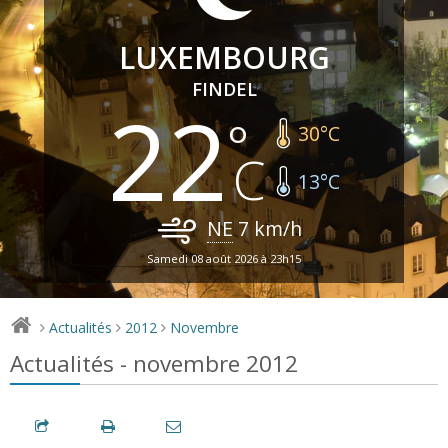
LUXEMBOURG
FINDEL
22
30
°C
13
°C
NE
7
km/h
Samedi 08 août 2026 à 23h15
Actualités
2012
Novembre
>
>
>
Actualités - novembre 2012