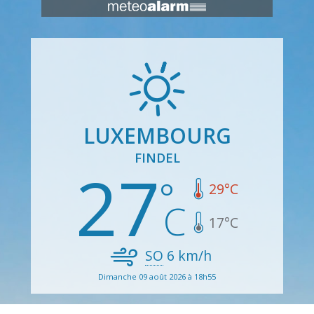
LUXEMBOURG
FINDEL
27
29
°C
17
°C
SO
6
km/h
Dimanche 09 août 2026 à 18h55