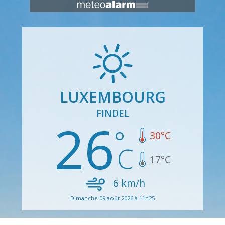
LUXEMBOURG
FINDEL
26
30
°C
17
°C
6
km/h
Dimanche 09 août 2026 à 11h25