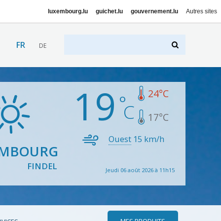
luxembourg.lu
guichet.lu
gouvernement.lu
Autres sites
FR
DE
19
24
°C
17
°C
Ouest
15
km/h
EMBOURG
FINDEL
Jeudi 06 août 2026 à 11h15
MES PRODUITS