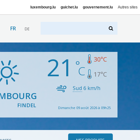
luxembourg.lu
guichet.lu
gouvernement.lu
Autres sites
FR
DE
21
30
°C
17
°C
Sud
6
km/h
EMBOURG
FINDEL
Dimanche 09 août 2026 à 09h25
MES PRODUITS