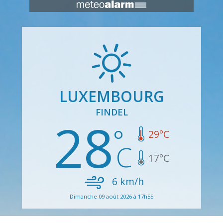
LUXEMBOURG
FINDEL
28
29
°C
17
°C
6
km/h
Dimanche 09 août 2026 à 17h55