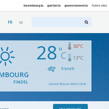
luxembourg.lu
guichet.lu
gouvernement.lu
Autres sites
FR
DE
28
30
°C
13
°C
9
km/h
EMBOURG
FINDEL
Samedi 08 août 2026 à 15h35
MES PRODUITS