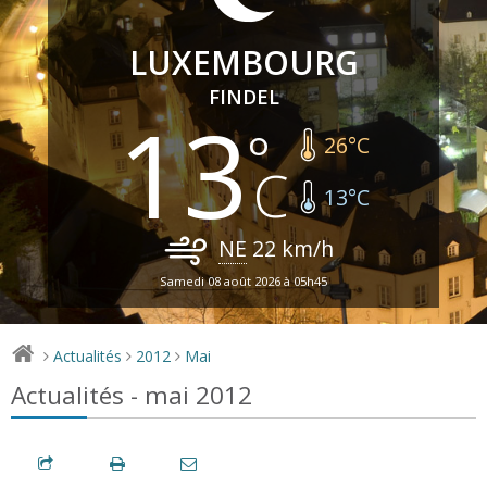
LUXEMBOURG
FINDEL
13
26
°C
13
°C
NE
22
km/h
Samedi 08 août 2026 à 05h45
Actualités
2012
Mai
>
>
>
Actualités - mai 2012