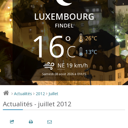
LUXEMBOURG
FINDEL
16
26
°C
13
°C
NE
19
km/h
Samedi 08 août 2026 à 01h15
Actualités
2012
Juillet
>
>
>
Actualités - juillet 2012