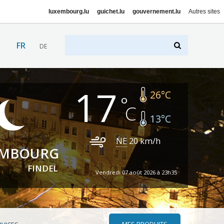
luxembourg.lu
guichet.lu
gouvernement.lu
Autres sites
FR
DE
17
26
°C
13
°C
NE
20
km/h
EMBOURG
FINDEL
Vendredi 07 août 2026 à 23h35
MES PRODUITS