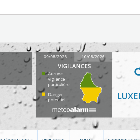
09/08/2026
10/08/2026
VIGILANCES
Aucune
vigilance
particulière
LUX
Danger
potentiel