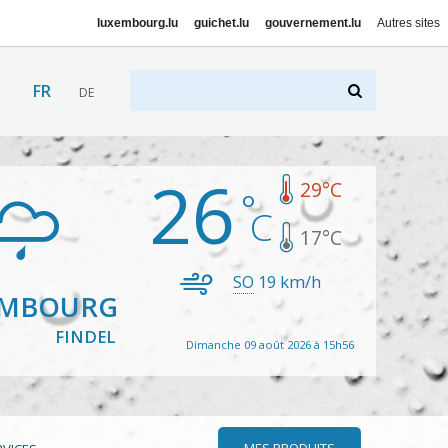
luxembourg.lu
guichet.lu
gouvernement.lu
Autres sites
FR
DE
26
29
°C
17
°C
SO
19
km/h
EMBOURG
FINDEL
Dimanche 09 août 2026 à 15h56
MES PRODUITS