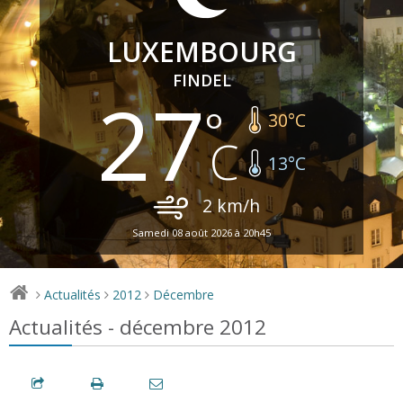
LUXEMBOURG
FINDEL
27
30
°C
13
°C
2
km/h
Samedi 08 août 2026 à 20h45
Actualités
2012
Décembre
>
>
>
Actualités - décembre 2012