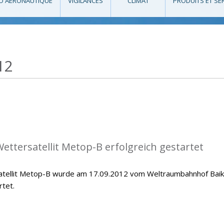
O AÉRONAUTIQUE
VIGILANCES
CLIMAT
PRODUITS ET SE
12
ettersatellit Metop-B erfolgreich gestartet
atellit Metop-B wurde am 17.09.2012 vom Weltraumbahnhof Bai
rtet.