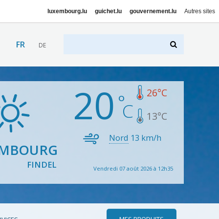
luxembourg.lu
guichet.lu
gouvernement.lu
Autres sites
FR
DE
20
26
°C
13
°C
Nord
13
km/h
EMBOURG
FINDEL
Vendredi 07 août 2026 à 12h35
MES PRODUITS