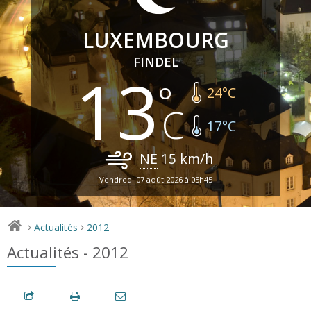
LUXEMBOURG
FINDEL
13
24
°C
17
°C
NE
15
km/h
Vendredi 07 août 2026 à 05h45
Actualités
2012
>
>
Actualités - 2012