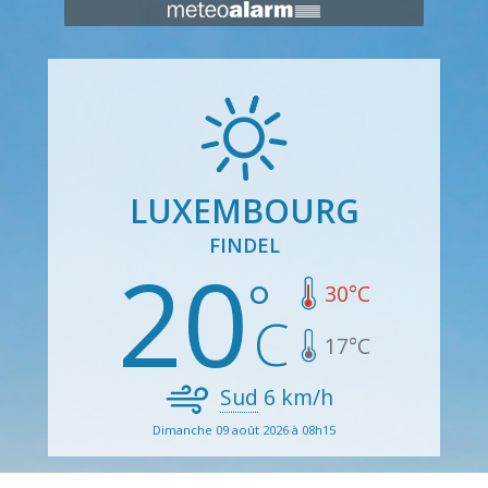
LUXEMBOURG
FINDEL
20
30
°C
17
°C
Sud
6
km/h
Dimanche 09 août 2026 à 08h15