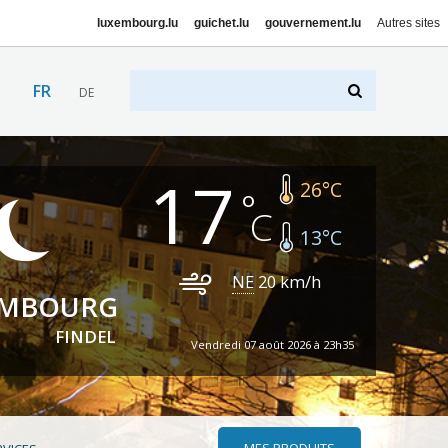
luxembourg.lu
guichet.lu
gouvernement.lu
Autres sites
FR
DE
17
26
°C
13
°C
NE
20
km/h
EMBOURG
FINDEL
Vendredi 07 août 2026 à 23h35
MES PRODUITS