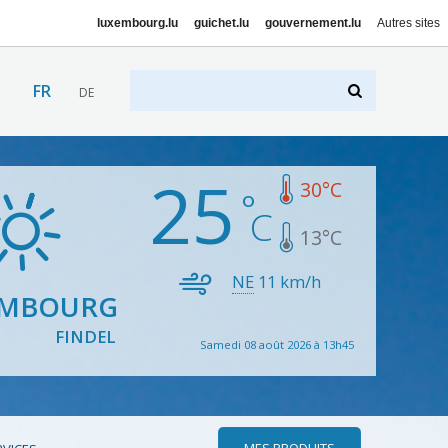
luxembourg.lu
guichet.lu
gouvernement.lu
Autres sites
FR
DE
25
30
°C
13
°C
NE
11
km/h
EMBOURG
FINDEL
Samedi 08 août 2026 à 13h45
MES PRODUITS