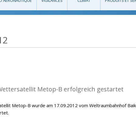
O AÉRONAUTIQUE
VIGILANCES
CLIMAT
PRODUITS ET SE
12
ettersatellit Metop-B erfolgreich gestartet
atellit Metop-B wurde am 17.09.2012 vom Weltraumbahnhof Bai
rtet.