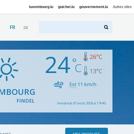
luxembourg.lu
guichet.lu
gouvernement.lu
Autres sites
FR
DE
24
26
°C
13
°C
Est
11
km/h
EMBOURG
FINDEL
Vendredi 07 août 2026 à 17h45
MES PRODUITS