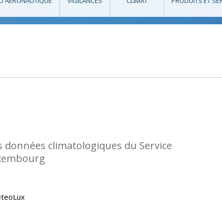
O AÉRONAUTIQUE
VIGILANCES
CLIMAT
PRODUITS ET SE
s données climatologiques du Service
uxembourg
eteoLux