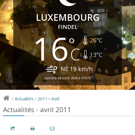
LUXEMBOURG
FINDEL
16
26
°C
13
°C
NE
19
km/h
Samedi 08 août 2026 à 01h15
Actualités
2011
Avril
>
>
>
Actualités - avril 2011