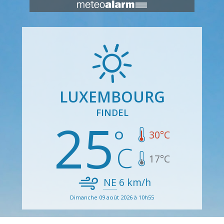
LUXEMBOURG
FINDEL
25
30
°C
17
°C
NE
6
km/h
Dimanche 09 août 2026 à 10h55