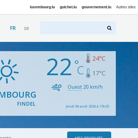
luxembourg.lu
guichet.lu
gouvernement.lu
Autres sites
FR
DE
22
24
°C
17
°C
Ouest
20
km/h
EMBOURG
FINDEL
Jeudi 06 août 2026 à 15h25
MES PRODUITS