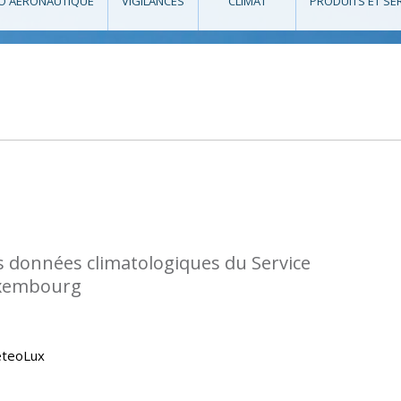
O AÉRONAUTIQUE
VIGILANCES
CLIMAT
PRODUITS ET SE
s données climatologiques du Service
uxembourg
eteoLux