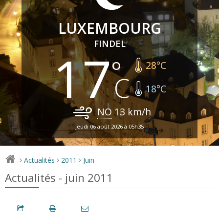
LUXEMBOURG
FINDEL
17
28
°C
18
°C
NO
13
km/h
Jeudi 06 août 2026 à 05h35
Actualités
2011
Juin
>
>
>
Actualités - juin 2011