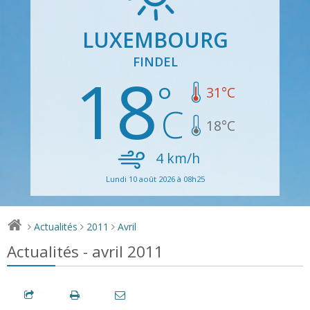
LUXEMBOURG
FINDEL
18
31
°C
18
°C
4
km/h
Lundi 10 août 2026 à 08h25
Actualités
2011
Avril
>
>
>
Actualités - avril 2011