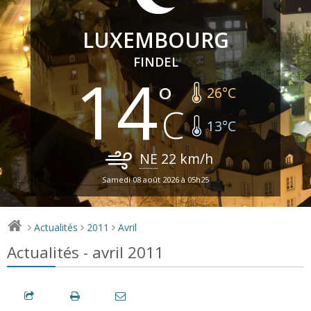
LUXEMBOURG
FINDEL
14
26
°C
13
°C
NE
22
km/h
Samedi 08 août 2026 à 05h25
Actualités
2011
Avril
>
>
>
Actualités - avril 2011