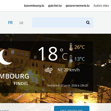
luxembourg.lu
guichet.lu
gouvernement.lu
Autres sites
FR
DE
18
26
°C
13
°C
NE
20
km/h
EMBOURG
FINDEL
Vendredi 07 août 2026 à 23h25
MES PRODUITS