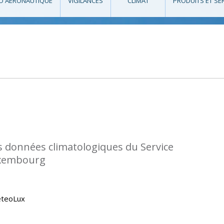
O AÉRONAUTIQUE
VIGILANCES
CLIMAT
PRODUITS ET SE
s données climatologiques du Service
uxembourg
eteoLux