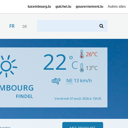
luxembourg.lu
guichet.lu
gouvernement.lu
Autres sites
FR
DE
22
26
°C
13
°C
NE
13
km/h
EMBOURG
FINDEL
Vendredi 07 août 2026 à 15h35
MES PRODUITS