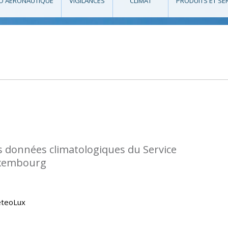
O AÉRONAUTIQUE
VIGILANCES
CLIMAT
PRODUITS ET SE
s données climatologiques du Service
uxembourg
eteoLux