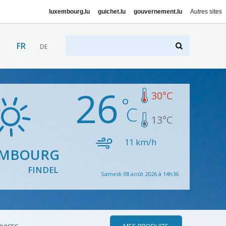
luxembourg.lu
guichet.lu
gouvernement.lu
Autres sites
FR
DE
26
30
°C
13
°C
11
km/h
EMBOURG
FINDEL
Samedi 08 août 2026 à 14h36
MES PRODUITS