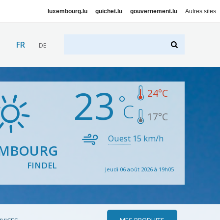
luxembourg.lu
guichet.lu
gouvernement.lu
Autres sites
FR
DE
23
24
°C
17
°C
Ouest
15
km/h
EMBOURG
FINDEL
Jeudi 06 août 2026 à 19h05
MES PRODUITS