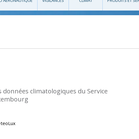
O AÉRONAUTIQUE
VIGILANCES
CLIMAT
PRODUITS ET SE
s données climatologiques du Service
uxembourg
eteoLux