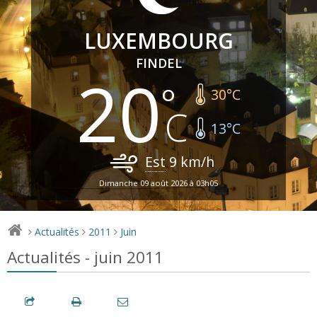
LUXEMBOURG
FINDEL
20
30
°C
13
°C
Est
9
km/h
Dimanche 09 août 2026 à 03h05
Actualités
2011
Juin
>
>
>
Actualités - juin 2011