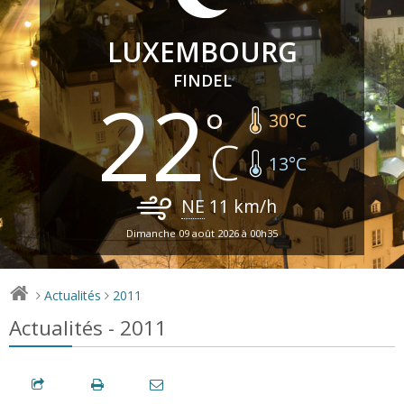
LUXEMBOURG
FINDEL
22
30
°C
13
°C
NE
11
km/h
Dimanche 09 août 2026 à 00h35
Actualités
2011
>
>
Actualités - 2011