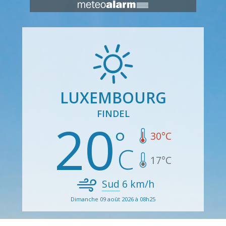
LUXEMBOURG
FINDEL
20
30
°C
17
°C
Sud
6
km/h
Dimanche 09 août 2026 à 08h25