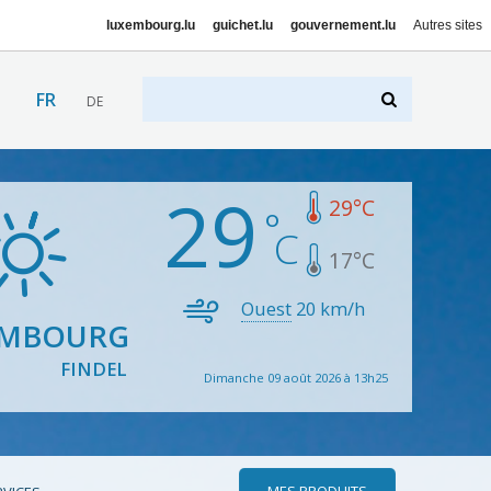
luxembourg.lu
guichet.lu
gouvernement.lu
Autres sites
FR
DE
29
29
°C
17
°C
Ouest
20
km/h
EMBOURG
FINDEL
Dimanche 09 août 2026 à 13h25
MES PRODUITS