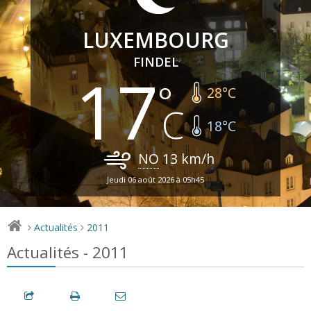
LUXEMBOURG
FINDEL
17
28
°C
18
°C
NO
13
km/h
Jeudi 06 août 2026 à 05h45
Actualités
2011
>
>
Actualités - 2011