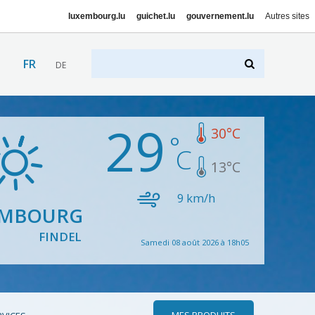
luxembourg.lu
guichet.lu
gouvernement.lu
Autres sites
FR
DE
29
30
°C
13
°C
9
km/h
EMBOURG
FINDEL
Samedi 08 août 2026 à 18h05
MES PRODUITS