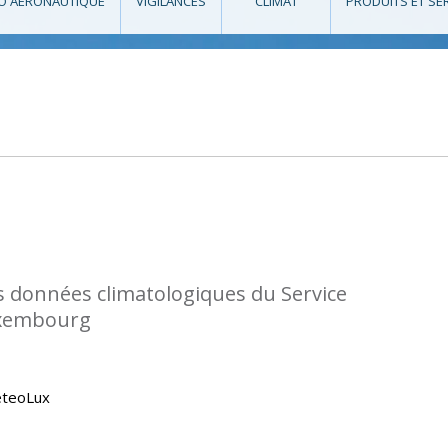
O AÉRONAUTIQUE
VIGILANCES
CLIMAT
PRODUITS ET SE
s données climatologiques du Service
uxembourg
eteoLux