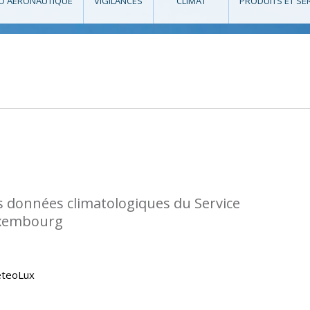
O AÉRONAUTIQUE
VIGILANCES
CLIMAT
PRODUITS ET SE
s données climatologiques du Service
uxembourg
eteoLux