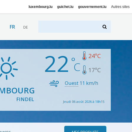
luxembourg.lu
guichet.lu
gouvernement.lu
Autres sites
FR
DE
22
24
°C
17
°C
Ouest
11
km/h
EMBOURG
FINDEL
Jeudi 06 août 2026 à 18h15
MES PRODUITS