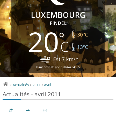
LUXEMBOURG
FINDEL
20
30
°C
13
°C
Est
7
km/h
Dimanche 09 août 2026 à 04h05
Actualités
2011
Avril
>
>
>
Actualités - avril 2011