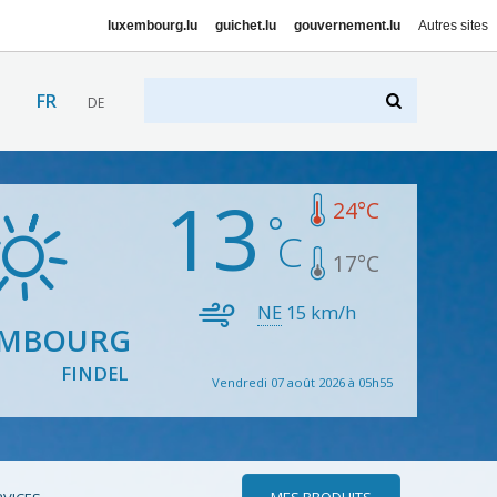
luxembourg.lu
guichet.lu
gouvernement.lu
Autres sites
FR
DE
13
24
°C
17
°C
NE
15
km/h
EMBOURG
FINDEL
Vendredi 07 août 2026 à 05h55
MES PRODUITS