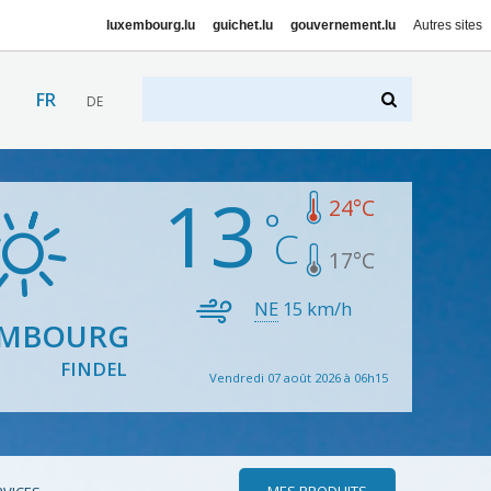
luxembourg.lu
guichet.lu
gouvernement.lu
Autres sites
FR
DE
13
24
°C
17
°C
NE
15
km/h
EMBOURG
FINDEL
Vendredi 07 août 2026 à 06h15
MES PRODUITS