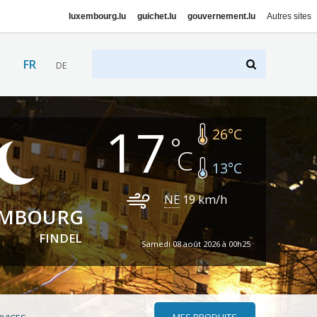
luxembourg.lu
guichet.lu
gouvernement.lu
Autres sites
FR
DE
17
26
°C
13
°C
NE
19
km/h
EMBOURG
FINDEL
Samedi 08 août 2026 à 00h25
MES PRODUITS