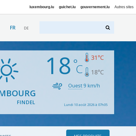
luxembourg.lu
guichet.lu
gouvernement.lu
Autres sites
FR
DE
18
31
°C
18
°C
Ouest
9
km/h
EMBOURG
FINDEL
Lundi 10 août 2026 à 07h05
MES PRODUITS