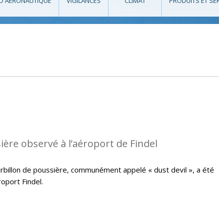
O AÉRONAUTIQUE
VIGILANCES
CLIMAT
PRODUITS ET SE
ière observé à l’aéroport de Findel
ourbillon de poussière, communément appelé « dust devil », a été
oport Findel.