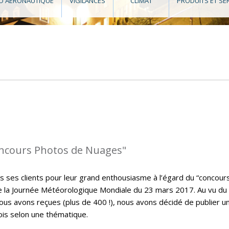
O AÉRONAUTIQUE
VIGILANCES
CLIMAT
PRODUITS ET SE
oncours Photos de Nuages"
s ses clients pour leur grand enthousiasme à l’égard du “concour
de la Journée Météorologique Mondiale du 23 mars 2017. Au vu du
s avons reçues (plus de 400 !), nous avons décidé de publier u
ois selon une thématique.