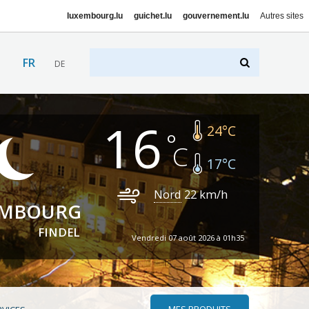
luxembourg.lu
guichet.lu
gouvernement.lu
Autres sites
FR
DE
16
24
°C
17
°C
Nord
22
km/h
EMBOURG
FINDEL
Vendredi 07 août 2026 à 01h35
MES PRODUITS