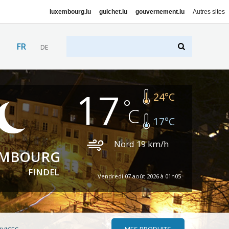
luxembourg.lu
guichet.lu
gouvernement.lu
Autres sites
FR
DE
17
24
°C
17
°C
Nord
19
km/h
EMBOURG
FINDEL
Vendredi 07 août 2026 à 01h05
MES PRODUITS